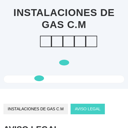
Saltar
al
INSTALACIONES DE
contenido
GAS C.M
Botón
de
apertura
INSTALACIONES DE GAS C.M
AVISO LEGAL