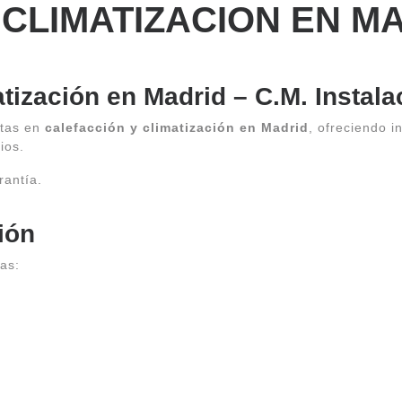
 CLIMATIZACION EN M
tización en Madrid – C.M. Instala
stas en
calefacción y climatización en Madrid
, ofreciendo i
ios.
rantía.
ión
as: