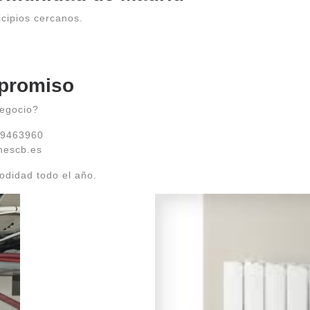
cipios cercanos.
promiso
negocio?
69463960
nescb.es
didad todo el año.